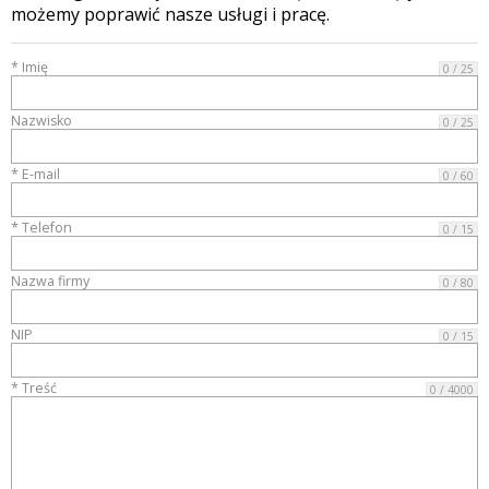
możemy poprawić nasze usługi i pracę.
* Imię
0 / 25
Nazwisko
0 / 25
* E-mail
0 / 60
* Telefon
0 / 15
Nazwa firmy
0 / 80
NIP
0 / 15
* Treść
0 / 4000