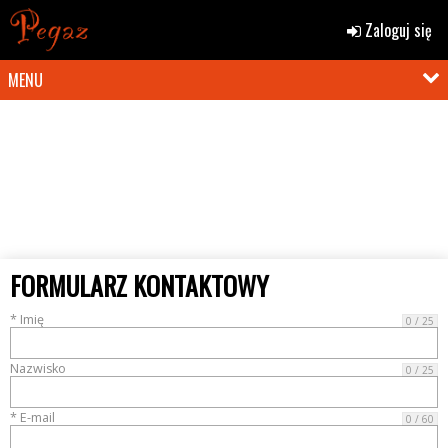
Zaloguj się
MENU
FORMULARZ KONTAKTOWY
* Imię
0 / 25
Nazwisko
0 / 25
* E-mail
0 / 60