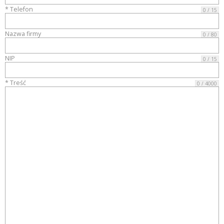
* Telefon
0 / 15
Nazwa firmy
0 / 80
NIP
0 / 15
* Treść
0 / 4000