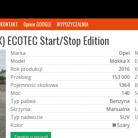
KONTAKT
Opinie GOOGLE
WYPOŻYCZALNIA
X) ECOTEC Start/Stop Edition
M
a
r
k
a
Opel
M
o
d
e
l
Mokka X
E
R
o
k
p
r
o
d
u
k
c
j
i
2016
K
P
r
z
e
b
i
e
g
153 000
Z
P
o
j
e
m
n
o
ś
ć
s
k
o
k
o
w
a
1364
B
M
o
c
140
S
T
y
p
p
a
l
i
w
a
Benzyna
L
S
k
r
z
y
n
i
a
Manualna
L
T
y
p
n
a
d
w
o
z
i
a
SUV
K
o
l
o
r
Szary
Zapytaj o pojazd