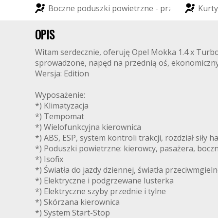
B
o
c
z
n
e
p
o
d
u
s
z
k
i
p
o
w
i
e
t
r
z
n
e
-
p
r
z
ó
d
K
u
r
t
y
OPIS
Witam serdecznie, oferuję Opel Mokka 1.4 x Turb
sprowadzone, napęd na przednią oś, ekonomiczny 
Wersja: Edition
Wyposażenie:
*) Klimatyzacja
*) Tempomat
*) Wielofunkcyjna kierownica
*) ABS, ESP, system kontroli trakcji, rozdział sił
*) Poduszki powietrzne: kierowcy, pasażera, boczne
*) Isofix
*) Światła do jazdy dziennej, światła przeciwmgie
*) Elektryczne i podgrzewane lusterka
*) Elektryczne szyby przednie i tylne
*) Skórzana kierownica
*) System Start-Stop