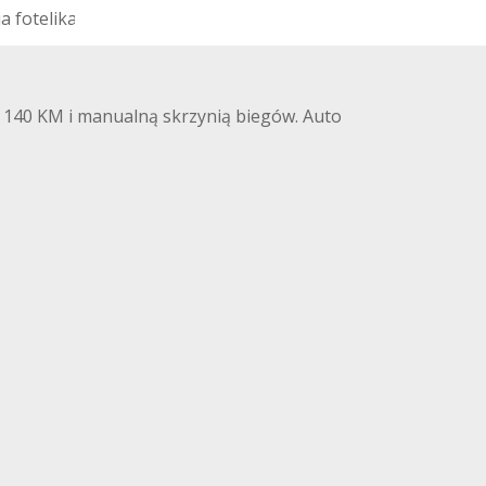
i
a
f
o
t
e
l
i
k
a
d
z
i
e
c
i
ę
c
e
g
o
)
y 140 KM i manualną skrzynią biegów. Auto