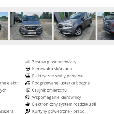
Z
e
s
t
a
w
g
ł
o
ś
n
o
m
ó
w
i
ą
c
y
K
i
e
r
o
w
n
i
c
a
s
k
ó
r
z
a
n
a
E
l
e
k
t
r
y
c
z
n
e
s
z
y
b
y
p
r
z
e
d
n
i
e
a
n
e
e
l
e
k
t
r
y
c
z
n
i
e
P
o
d
g
r
z
e
w
a
n
e
l
u
s
t
e
r
k
a
b
o
c
z
n
e
w
y
c
h
C
z
u
j
n
i
k
z
m
i
e
r
z
c
h
u
W
s
p
o
m
a
g
a
n
i
e
k
i
e
r
o
w
n
i
c
y
E
l
e
k
t
r
o
n
i
c
z
n
y
s
y
s
t
e
m
r
o
z
d
z
i
a
ł
u
s
i
ł
y
h
a
m
o
w
a
s
a
ż
e
r
a
K
u
r
t
y
n
y
p
o
w
i
e
t
r
z
n
e
-
p
r
z
ó
d