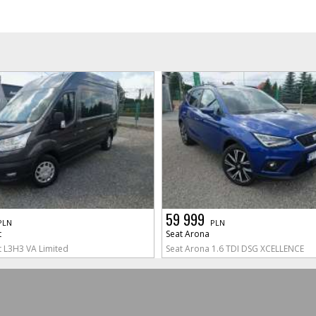
59 999
PLN
PLN
t
Seat Arona
t L3H3 VA Limited
Seat Arona 1.6 TDI DSG XCELLENCE