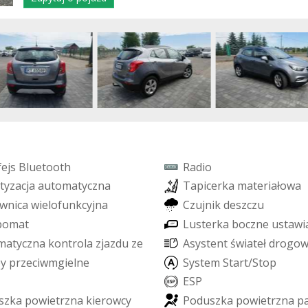
f
e
j
s
B
l
u
e
t
o
o
t
h
R
a
d
i
o
t
y
z
a
c
j
a
a
u
t
o
m
a
t
y
c
z
n
a
T
a
p
i
c
e
r
k
a
m
a
t
e
r
i
a
ł
o
w
a
w
n
i
c
a
w
i
e
l
o
f
u
n
k
c
y
j
n
a
C
z
u
j
n
i
k
d
e
s
z
c
z
u
p
o
m
a
t
L
u
s
t
e
r
k
a
b
o
c
z
n
e
u
s
t
a
w
i
m
a
t
y
c
z
n
a
k
o
n
t
r
o
l
a
z
j
a
z
d
u
z
e
s
t
o
k
u
A
s
y
s
t
e
n
t
ś
w
i
a
t
e
ł
d
r
o
g
o
p
y
p
r
z
e
c
i
w
m
g
i
e
l
n
e
S
y
s
t
e
m
S
t
a
r
t
/
S
t
o
p
E
S
P
s
z
k
a
p
o
w
i
e
t
r
z
n
a
k
i
e
r
o
w
c
y
P
o
d
u
s
z
k
a
p
o
w
i
e
t
r
z
n
a
p