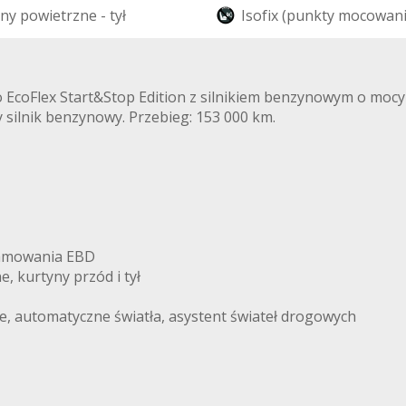
n
y
p
o
w
i
e
t
r
z
n
e
-
t
y
ł
I
s
o
f
i
x
(
p
u
n
k
t
y
m
o
c
o
w
a
n
o EcoFlex Start&Stop Edition z silnikiem benzynowym o moc
silnik benzynowy. Przebieg: 153 000 km.
y hamowania EBD
, kurtyny przód i tył
lne, automatyczne światła, asystent świateł drogowych