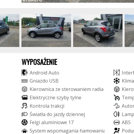
WYPOSAŻENIE
A
n
d
r
o
i
d
A
u
t
o
I
n
t
e
r
G
n
i
a
z
d
o
U
S
B
K
l
i
m
a
K
i
e
r
o
w
n
i
c
a
z
e
s
t
e
r
o
w
a
n
i
e
m
r
a
d
i
a
K
i
e
r
o
E
l
e
k
t
r
y
c
z
n
e
s
z
y
b
y
t
y
l
n
e
T
e
m
K
o
n
t
r
o
l
a
t
r
a
k
c
j
i
A
u
t
o
Ś
w
i
a
t
ł
a
d
o
j
a
z
d
y
d
z
i
e
n
n
e
j
L
a
m
F
e
l
g
i
a
l
u
m
i
n
i
o
w
e
1
7
A
B
S
S
y
s
t
e
m
w
s
p
o
m
a
g
a
n
i
a
h
a
m
o
w
a
n
i
a
P
o
d
u