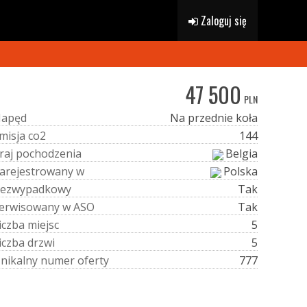
Zaloguj się
47 500
PLN
N
a
p
ę
d
Na przednie koła
m
i
s
j
a
c
o
2
144
r
a
j
p
o
c
h
o
d
z
e
n
i
a
Belgia
a
r
e
j
e
s
t
r
o
w
a
n
y
w
Polska
e
z
w
y
p
a
d
k
o
w
y
Tak
e
r
w
i
s
o
w
a
n
y
w
A
S
O
Tak
i
c
z
b
a
m
i
e
j
s
c
5
i
c
z
b
a
d
r
z
w
i
5
U
n
i
k
a
l
n
y
n
u
m
e
r
o
f
e
r
t
y
777