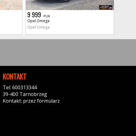
9 999
PLN
Opel Omega
Opel Omega
KONTAKT
Tel: 600313344
39-400 Tarnobrzeg
Kontakt: przez formularz