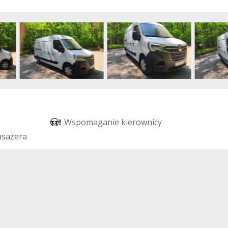
W
s
p
o
m
a
g
a
n
i
e
k
i
e
r
o
w
n
i
c
y
a
s
a
ż
e
r
a