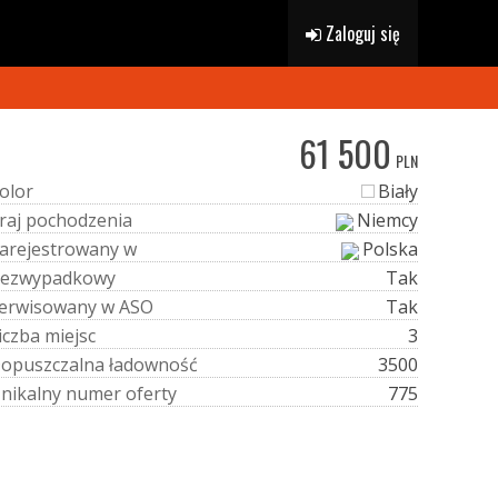
Zaloguj się
61 500
PLN
o
l
o
r
Biały
r
a
j
p
o
c
h
o
d
z
e
n
i
a
Niemcy
a
r
e
j
e
s
t
r
o
w
a
n
y
w
Polska
e
z
w
y
p
a
d
k
o
w
y
Tak
e
r
w
i
s
o
w
a
n
y
w
A
S
O
Tak
i
c
z
b
a
m
i
e
j
s
c
3
D
o
p
u
s
z
c
z
a
l
n
a
ł
a
d
o
w
n
o
ś
ć
3500
U
n
i
k
a
l
n
y
n
u
m
e
r
o
f
e
r
t
y
775