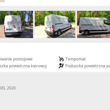
e
w
a
n
i
e
p
o
s
t
o
j
o
w
e
T
e
m
p
o
m
a
t
s
z
k
a
p
o
w
i
e
t
r
z
n
a
k
i
e
r
o
w
c
y
P
o
d
u
s
z
k
a
p
o
w
i
e
t
r
z
n
a
p
DEL 2020