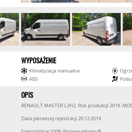
WYPOSAŻENIE
K
l
i
m
a
t
y
z
a
c
j
a
m
a
n
u
a
l
n
a
O
g
r
z
A
B
S
P
o
d
u
OPIS
RENAULT MASTER L2H2, Rok produkcji 2019. MO
Data pierwszej rejestracji 20.12.2019
Samochód w 100% Bezwypadkowy !!!