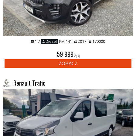
1.7
Diesel
KM 141
2017
170000
59 999
PLN
ZOBACZ
Renault Trafic