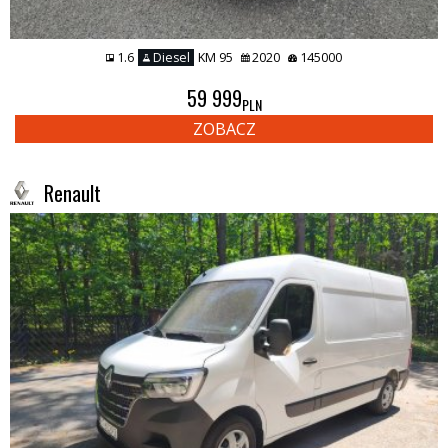
1.6
Diesel
KM 95
2020
145000
59 999
PLN
ZOBACZ
Renault