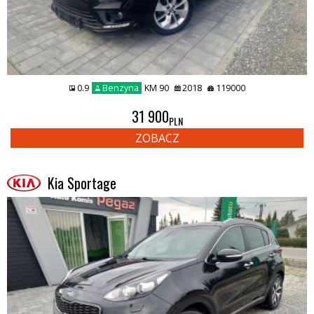
0.9
Benzyna
KM 90
2018
119000
31 900
PLN
ZOBACZ
Kia Sportage