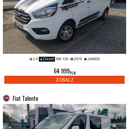
2.0
Diesel
KM 130
2019
244000
64 999
PLN
ZOBACZ
Fiat Talento