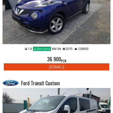
1.6
Benzyna
KM 94
2015
128000
36 900
PLN
ZOBACZ
Ford Transit Custom