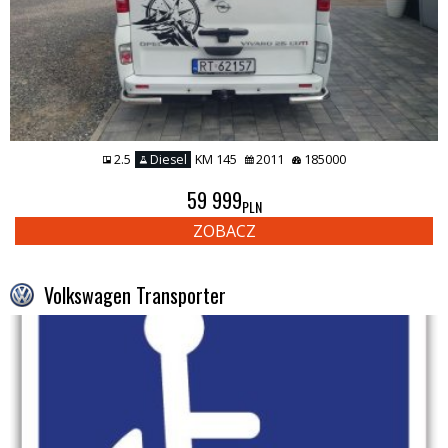
2.5
Diesel
KM 145
2011
185000
59 999
PLN
ZOBACZ
Volkswagen Transporter