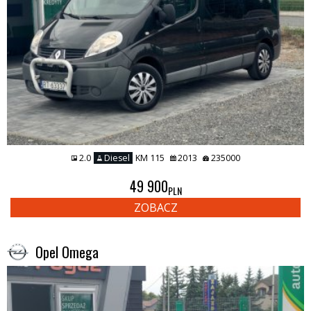
2.0
Diesel
KM 115
2013
235000
49 900
PLN
ZOBACZ
Opel Omega