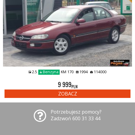
2.5
Benzyna
KM 170
1994
114000
9 999
PLN
ZOBACZ
Potrzebujesz pomocy?
Zadzwoń 600 31 33 44