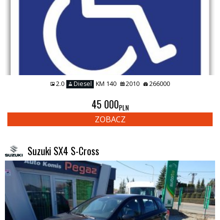
2.0
Diesel
KM 140
2010
266000
45 000
PLN
ZOBACZ
Suzuki SX4 S-Cross