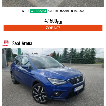
1.4
Benzyna
KM 140
2016
153000
47 500
PLN
ZOBACZ
Seat Arona