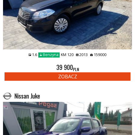
1.6
Benzyna
KM 120
2013
159000
39 900
PLN
ZOBACZ
Nissan Juke