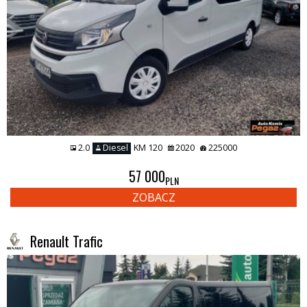
2.0
Diesel
KM 120
2020
225000
57 000
PLN
ZOBACZ
Renault Trafic