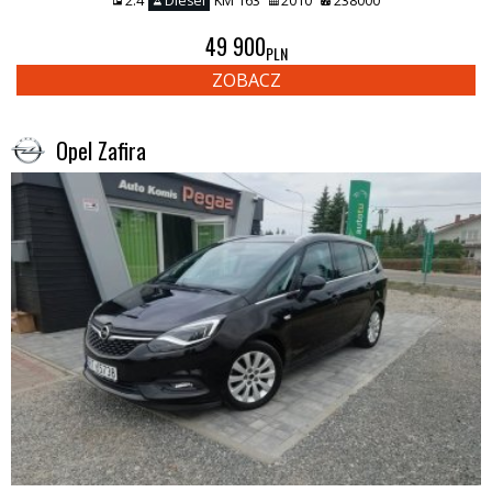
2.4
Diesel
KM 163
2010
238000
49 900
PLN
ZOBACZ
Opel Zafira