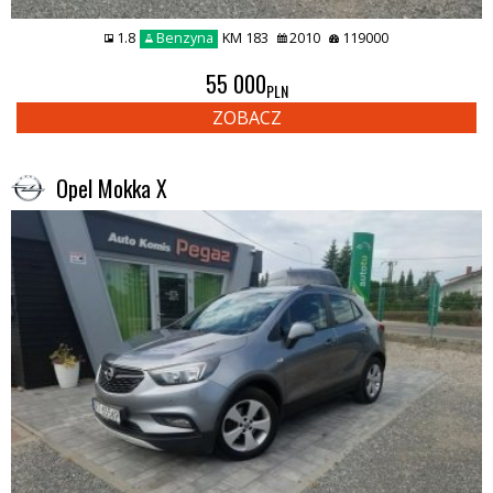
1.8
Benzyna
KM 183
2010
119000
55 000
PLN
ZOBACZ
Opel Mokka X