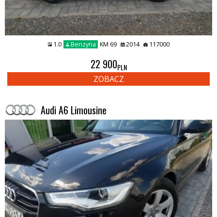
1.0
Benzyna
KM 69
2014
117000
22 900
PLN
ZOBACZ
Audi A6 Limousine