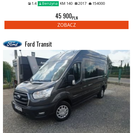
1.4
Benzyna
KM 140
2017
154000
45 900
PLN
ZOBACZ
Ford Transit