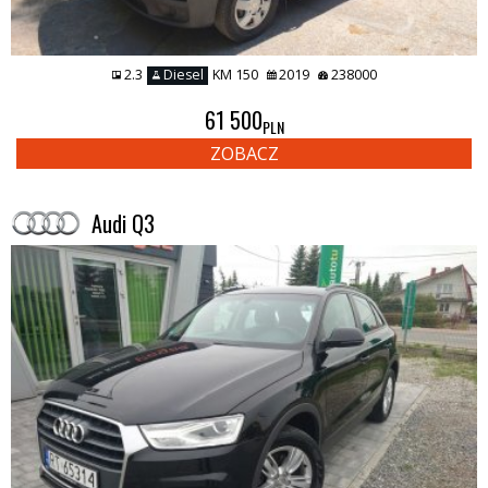
2.3
Diesel
KM 150
2019
238000
61 500
PLN
ZOBACZ
Audi Q3