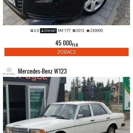
2.0
Diesel
KM 177
2012
230000
45 000
PLN
ZOBACZ
Mercedes-Benz W123